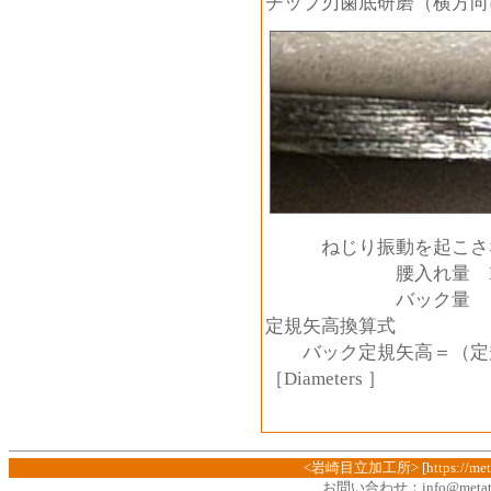
チップ刃歯底研磨（横方向
ねじり振動を起こさな
腰入れ量 Diameter
バック量 Diamet
定規矢高換算式
バック定規矢高＝（定規長
［Diameters ］
<岩崎目立加工所> [https://metate
お問い合わせ：
info@metat