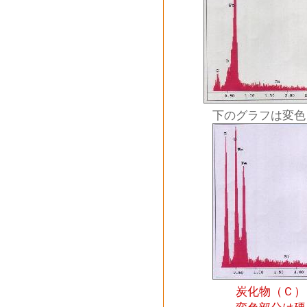
下のグラフは変色し
炭化物（Ｃ）