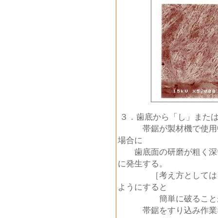
３．歯底から「し」または
帯鋸が製材機で使用中
場合に
歯底面の研磨が粗く深い
に発生する。
［考え方としては、袋
ようにすると
簡単に破ることが
帯鋸をすり込み作業な