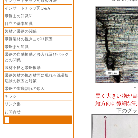
インサートチップ刃取替方法
インサートチップ刃Q＆A
帯鋸まめ知識N
目立の基本知識
製材と帯鋸の関係
帯鋸製材の挽き曲がり原因
帯鋸まめ知識
帯鋸の自励振動と腰入れ及びバック
との関係
製材不良と帯鋸振動
帯鋸製材の挽き材面に現れる洗濯板
症状の原因と対策
↑
帯鋸の歯底割れの原因
黒く大きい物が目
チラシ
縦方向に微細な割れが
リンク集
下のグラフは正
お問合せ