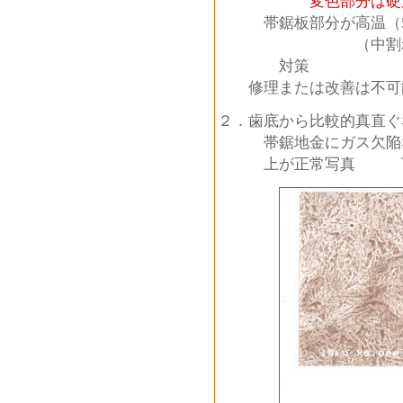
変色部分は硬
帯鋸板部分が高温（55
（中割れが起
対策
修理または改善は不可
２．歯底から比較的真直ぐ
帯鋸地金にガス欠陥な
上が正常写真 下は