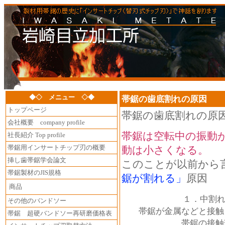
◆◇ メニュー ◇◆
帯鋸の歯底割れの原因
トップページ
帯鋸の歯底割れの原
会社概要 company profile
帯鋸は空転中の振動
社長紹介 Top profile
帯鋸用インサートチップ刃の概要
動は小さくなる。
挿し歯帯鋸学会論文
このことが以前から
帯鋸製材のJIS規格
鋸が割れる」
原因
商品
１．中割
その他のバンドソー
帯鋸が金属などと接触し
帯鋸 超硬バンドソー再研磨価格表
帯鋸の接触部分を