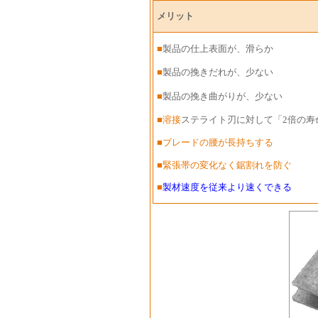
メリット
■
製品の仕上表面が、滑らか
■
製品の挽きだれが、少ない
■
製品の挽き曲がりが、少ない
■溶接
ステライト刃に対して「2倍の寿
■ブレードの腰が長持ちする
■緊張帯の変化なく鋸割れを防ぐ
■
製材速度を従来より速くできる