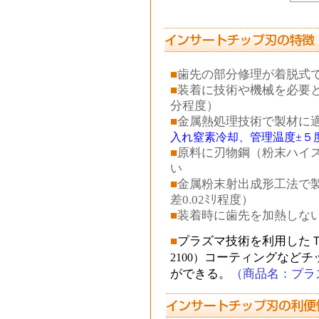
■
歯先の部分修理が着脱式で
■
装着に技術や機械を必要と
分程度）
■
金属熱処理技術で製材に
入れ窒素冷却、管理温度±５
■
原料に刃物鋼（粉末ハイ
い
■
金属粉末射出成形工法で
差0.02ﾐﾘ程度）
■
装着時に歯先を加熱しな
■
プラズマ技術を利用したＴ
2100）
コーティングなどチ
ができる。
（
商品名：プラ