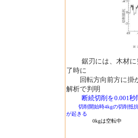
鋸刃には、木材に突
了時に
回転方向前方に掛か
解析で判明
断続切削を0.00
切削開始時4kgの切削抵抗
が起きる
0kgは空転中