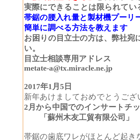
実際にできることは限られてい
帯鋸の腰入れ量と製材機プーリ
簡単に調べる方法を教えます
お困りの目立士の方は、弊社宛
い。
目立士相談専用アドレス
metate-a
@tx.miracle.ne.jp
2017年1月5日
新年あけましておめでとうござ
2月から中国でのインサートチ
「蘇州木友工貿有限公司」
帯鋸の歯底ワレがほとんど起き