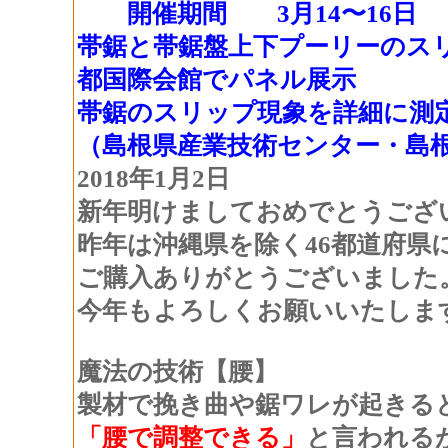
開催期間 3月14〜16日
帯鋸と帯鋸盤上下プーリーのスリ
都国際会館でパネル展示
帯鋸のスリップ現象を詳細に測
（島根県産業技術センター・島
2018年1月2日
新年明けましておめでとうござ
昨年は沖縄県を除く46都道府県
ご購入ありがとうございました
今年もよろしくお願いいたしま
魔法の技術【腰】
製材で挽き曲や鋸ワレが起きる
「腰で調整できる」
と言われる