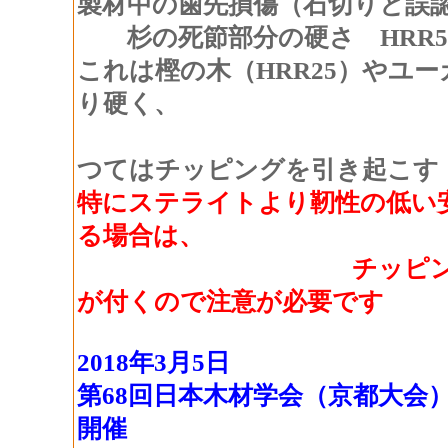
製材中の歯先損傷（石切りと誤
杉の死節部分の硬さ HRR55
これは樫の木（HRR25）やユーカ
り硬く、
刃先の
つてはチッピングを引き起こす
特にステライトより靭性の低い
る場合は、
チッピングが
が付くので注意が必要です
2018年3月5日
第68回日本木材学会（京都大会
開催