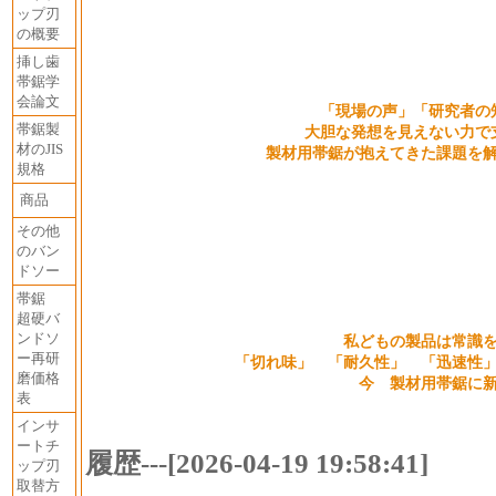
ップ刃
の概要
挿し歯
帯鋸学
会論文
「現場の声」「研究者の
帯鋸製
大胆な発想を見えない力で
材のJIS
製材用帯鋸が抱えてきた課題を
規格
商品
その他
のバン
ドソー
帯鋸
超硬バ
ンドソ
私どもの製品は常識
ー再研
「切れ味」 「耐久性」 「迅速性
磨価格
今 製材用帯鋸に
表
インサ
ートチ
履歴---[2026-04-19 19:58:41]
ップ刃
取替方