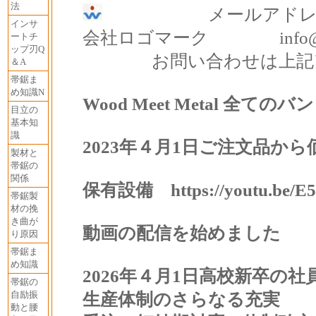
法
メールアドレ
インサ
会社ロゴマーク info@meta
ートチ
ップ刃Q
お問い合わせは上記ア
＆A
帯鋸ま
め知識N
Wood Meet Metal 全て
目立の
基本知
識
2023年４月1日ご注文品か
製材と
帯鋸の
関係
保有設備
https://youtu.be
帯鋸製
材の挽
き曲が
動画の配信を始めました
り原因
帯鋸ま
め知識
2026年４月1日高校新卒の
社
帯鋸の
自励振
生産体制のさらなる充実
動と腰