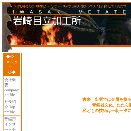
◆◇
メニュ
ー
◇◆
会社概
要
company
profile
古来 出雲では金属を操
社長紹
青銅器文化、たたら
介 Top
私どもの技術は一朝一夕
profile
帯鋸用
インサ
ートチ