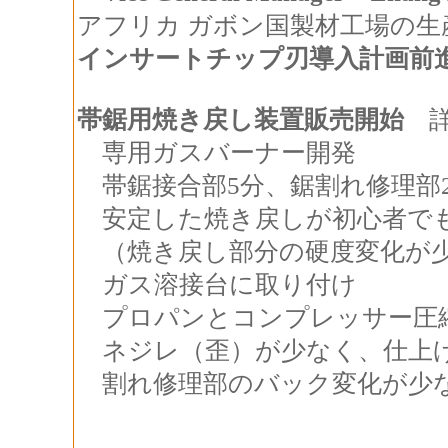
アフリカ ガボン国製材工場の
インサートチップ刃導入計画前
帯鋸用焼き戻し装置販売開始
専用ガスバーナー開発
帯鋸接合部5分、
鋸割れ修理部
安定した焼き戻しが初心者で
（焼き戻し部分の硬度変化が
ガス溶接台に取り付け
プロパンとコンプレッサー圧
ネジレ（歪）が少なく、仕上
割れ修理部のバック変化が少