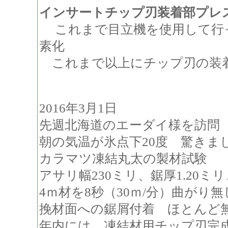
インサートチップ刃装着部プレ
これまで目立機を使用して行
素化
これまで以上にチップ刃の装
2016年3月1日
先週北海道のエーダイ様を訪問
朝の気温が氷点下20度 驚きま
カラマツ凍結丸太の製材試験
アサリ幅230ミリ、鋸厚1.20ミ
4ｍ材を8秒（30ｍ/分）曲がり無
挽材面への鋸屑付着 ほとんど
年内には、凍結材用チップ刃完