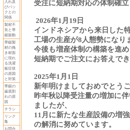
受注に短納期対応の体制確立
入れ及
びバッ
クとの
関係
2026年1月19日
製材不
インドネシアから来日した特
良と帯
鋸振動
工場の生産が8人態勢になり
帯鋸製
材の挽
今後も増産体制の構築を進め
き材面
短納期でご注文にお答えで
に現れ
る洗濯
板症状
の原因
2025年1月1日
と対策
新年明けましておめでとう
帯鋸の
歯底割
昨年秋以降受注量の増加に伴
れの原
因
ましたが、
チラシ
11月に新たな生産設備の増
リンク
集
の解消に努めています。
お問合