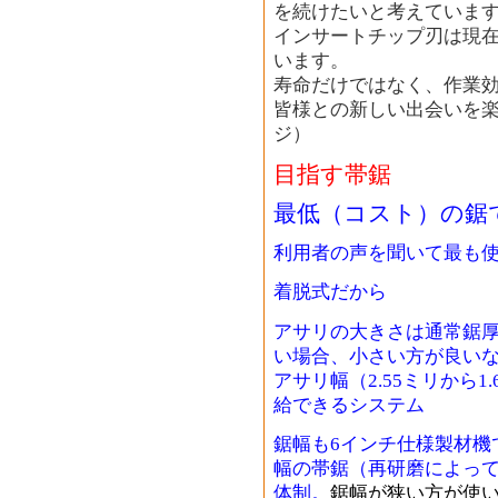
を続けたいと考えていま
インサートチップ刃は現在
います。
寿命だけではなく、作業
皆様との新しい出会いを
ジ）
目指す帯鋸
最低（コスト）の鋸
利用者の声を聞いて最も
着脱式だから
アサリの大きさは通常鋸厚
い場合、小さい方が良い
アサリ幅（2.55ミリから
給できるシステム
鋸幅も6インチ仕様製材機
幅の帯鋸（再研磨によっ
体制。
鋸幅が狭い方が使