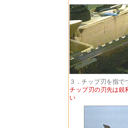
３．チップ刃を指で
チップ刃の刃先は鋭
い