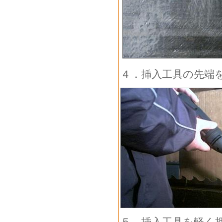
４．挿入工具の先端
５．挿入工具を軽く