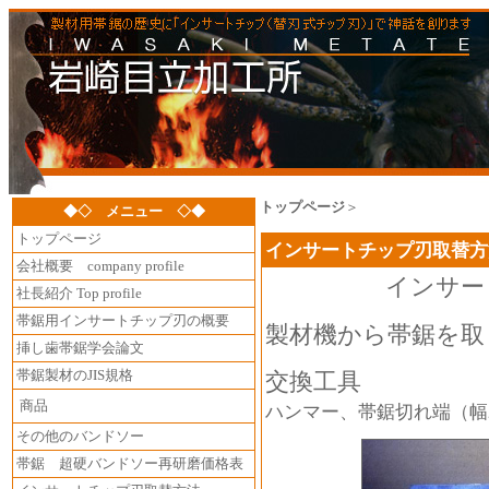
トップページ
＞
◆◇ メニュー ◇◆
トップページ
インサートチップ刃取替方
会社概要 company profile
インサートチ
社長紹介 Top profile
帯鋸用インサートチップ刃の概要
製材機から帯鋸を取
挿し歯帯鋸学会論文
帯鋸製材のJIS規格
交換工具
商品
ハンマー、帯鋸切れ端（幅
その他のバンドソー
帯鋸 超硬バンドソー再研磨価格表