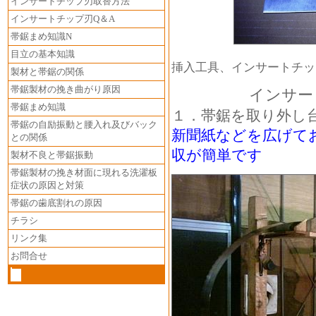
インサートチップ刃取替方法
インサートチップ刃Q＆A
帯鋸まめ知識N
目立の基本知識
挿入工具、インサートチッ
製材と帯鋸の関係
帯鋸製材の挽き曲がり原因
インサートチ
帯鋸まめ知識
１．帯鋸を取り外し
帯鋸の自励振動と腰入れ及びバック
新聞紙などを広げて
との関係
収が簡単です
製材不良と帯鋸振動
帯鋸製材の挽き材面に現れる洗濯板
症状の原因と対策
帯鋸の歯底割れの原因
チラシ
リンク集
お問合せ