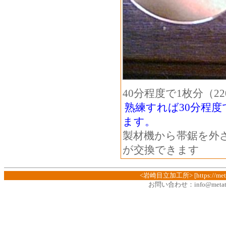
40分程度で1枚分（2
熟練すれば30分程
ます。
製材機から帯鋸を外
が交換できます
<岩崎目立加工所> [https://metate
お問い合わせ：
info@metat