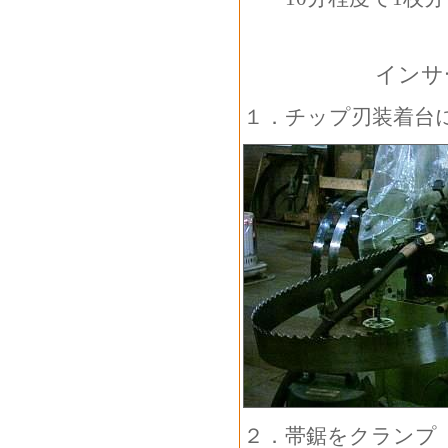
インサートチ
１．チップ刃装着台
２．帯鋸をクランプ