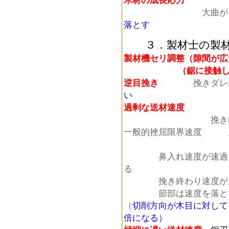
木材の成長応力
大曲
落とす
３．製材士の製材
製材機セリ調整（隙間が
（鋸に接触
逆目挽き
挽きダレ
い
過剰な送材速度
挽き
一般的挫屈限界速度 厚
厚さ0.9
鼻入れ速度が速過ぎる
る
挽き終わり速度が速い
節部は速度を落と
（
切削方向が木目に対して
倍になる）