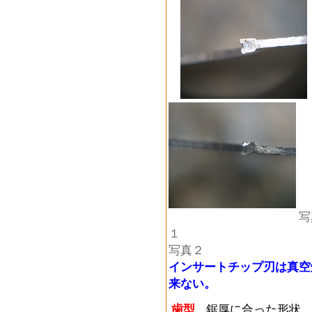
写
写真２
インサートチップ刃は真空
来ない。
歯型
鋸厚に合った形状