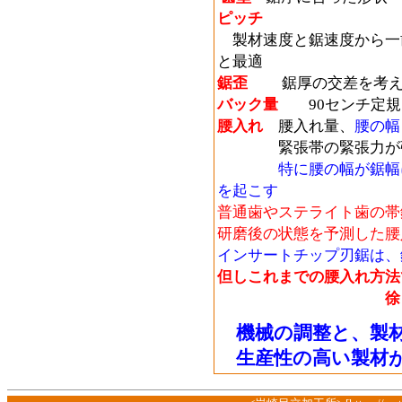
ピッチ
製材速度と鋸速度から一
と最適
鋸歪
鋸厚の交差を考え
バック量
90センチ定規
腰入れ
腰入れ量、
腰の
緊張帯の緊張力が
特に腰の幅が鋸幅に合
を起こす
普通歯やステライト歯の帯
研磨後の状態を
予測した腰
インサートチップ刃鋸は、
但しこれまでの腰入れ方法
徐々に腰の幅が
機械の調整と、製材
生産性の高い製材