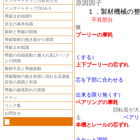
インサートチップ刃取替方法
原因因子
インサートチップ刃Q＆A
１．製材機械の整
帯鋸まめ知識N
不良部分
目立の基本知識
状
製材と帯鋸の関係
プーリーの摩耗
鼻曲が
帯鋸製材の挽き曲がり原因
帯鋸まめ知識
帯鋸の自励振動と腰入れ及びバック
くする）
との関係
上下プーリーの芯ずれ
小
製材不良と帯鋸振動
帯鋸製材の挽き材面に現れる洗濯板
芯を下部に合わせる
症状の原因と対策
（正回転時
帯鋸の歯底割れの原因
出来る限り無くす）
チラシ
ベアリングの摩耗
リンク集
回転音が大きくな
お問合せ
る
ベアリ
本機とレールの芯ずれ
ラケット調節