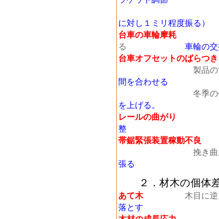
に対し１ミリ程度振る）
台車の車輪摩耗
周期
る
車輪の
台車オフセットのばらつき
製品の寸法の
間を合わせる
冬季の作業
を上げる。
レールの曲がり
同じ
整
帯鋸緊張装置稼動不良
挽き曲
張る
２．材木の個体
あて木
木目に逆
落とす