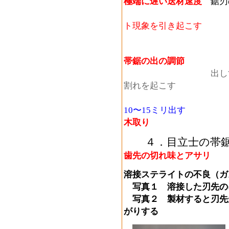
極端に遅い送材速度
鋸刃
5ｍ/分以下
ト現象を引き起こす
帯鋸の出の調節
出しすぎると鼻曲
割れを起こす
10〜15ミリ出す
木取り
４．目立士の帯鋸
歯先の切れ味とアサリ
溶接ステライトの不良（ガ
写真１ 溶接した刃
写真２ 製材すると刃先
がりする