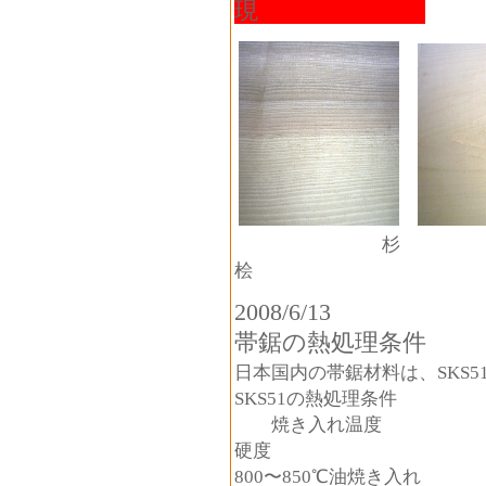
現
桧
2008/6/13
帯鋸の熱処理条件
日本国内の帯鋸材料は、SKS
SKS51の熱処理条件
焼き入れ温
硬度
800〜850℃油焼き入れ