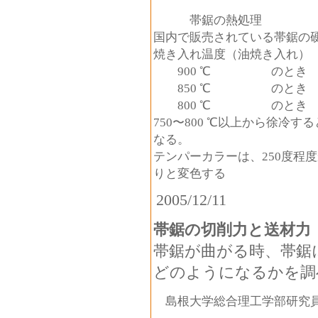
帯鋸の熱処理
国内で販売されている帯鋸の硬度
焼き入れ温度（油焼き入
900 ℃ のと
850 ℃ のと
800 ℃ のと
750〜800 ℃以上から徐冷する
なる。
テンパーカラーは、250度程
りと変色する
2005/12/11
帯鋸の切削力と送材力
帯鋸が曲がる時、帯鋸
どのようになるかを調
島根大学総合理工学部研究員