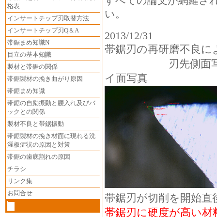
すべての論文が網羅さ
格表
い。
インサートチップ刃取替方法
インサートチップ刃Q＆A
2013/12/31
帯鋸まめ知識N
帯鋸刃の再研磨不良に
目立の基本知識
刃先側
製材と帯鋸の関係
イ面写真
帯鋸製材の挽き曲がり原因
帯鋸まめ知識
帯鋸の自励振動と腰入れ及びバ
ックとの関係
製材不良と帯鋸振動
帯鋸製材の挽き材面に現れる洗
濯板症状の原因と対策
帯鋸の歯底割れの原因
チラシ
リンク集
お問合せ
帯鋸刃が切削を開始直
帯鋸刃に硬度が高い材