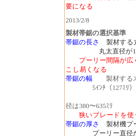
要になる
2013/2/8
製材帯鋸の選択基準
帯鋸の長さ
製材する
丸太直径が1ｍの場
プーリー間隔が広
こし易くなる
帯鋸の幅
製材する木材
5ｲﾝﾁ（127ﾐﾘ
適
径は380〜635ﾐﾘ
狭いブレードを使
帯鋸の厚さ
製材機プー
プーリー直径が11