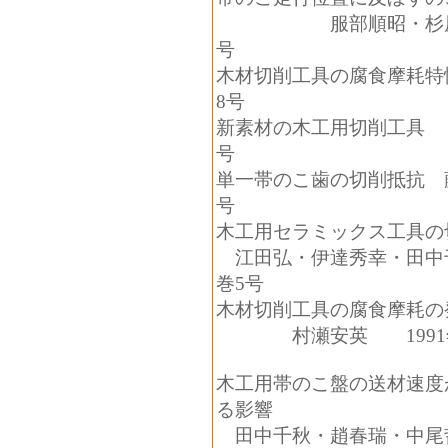
服部順昭・杉原彦
号
木材切削工具の腐食摩耗特
8
号
新素材の木工用切削
号
単一帯のこ歯の切削抵抗 
号
木工用セラミックス工具の
江田弘・伊達秀幸・田中
巻
5
号
木材切削工具の腐食摩耗の
村瀬安英
1991
木工用帯のこ盤の送材速度
る影響
田中千秋・趙春瑞・中尾