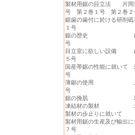
製材用鋸の目立法 片岡
号 第２巻１号 第２巻２
鋸歯の歯付に於ける研削
１号
鋸の歴史 藤
号
目立室に欲しい設備 
５号
国産帯鋸の性能に就いて 
号
薄鋸の使用 片
号
鋸の挽肌 坂
凍結材の製材 北
製材の歩止りに就いて
製材用鋸の生産及び輸
７号