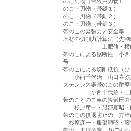
のこ刃物（合板用刃
のこ・刃物（帯鋸１
のこ・刃物（帯鋸２
のこ・刃物（帯鋸３
帯のこの緊張力と安
木材の切削力計算法（先割
土肥修・横山
帯のこによる鋸断性 小西
号
帯のこによる切削抵抗（ひ
小西千代治・山口
ステンレス鋼帯のこの耐
小西千代治・山口
帯のことのこ車の接触圧力
杉原彦一・服部順
帯のこの後退防止の一
杉原彦一・服部順昭
帯のこ走行位置に及ぼすの