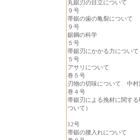
丸鋸刃の目立について
９号
帯鋸の歯の亀裂につい
９号
鋸鋼の科学
５号
帯鋸刃にかかる力に
５号
アサリについて
巻５号
刃物の切味について 中
巻４号
帯鋸刃による挽材に関する
ついて）
12
号
帯鋸の腰入れについ