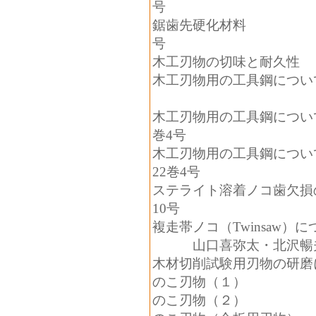
号
鋸歯先硬化材料
号
木工刃物の切味と耐
木工刃物用の工具鋼につい
横山
木工刃物用の工具鋼につい
巻
4
号
木工刃物用の工具鋼につい
22
巻
4
号
ステライト溶着ノコ歯
10
号
複走帯ノコ（
Twinsaw
）に
山口喜弥太・北
木材切削試験用刃物の研磨
のこ刃物（１）
のこ刃物（２）