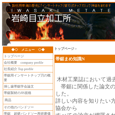
トップページ
＞
◆◇ メニュー ◇◆
トップページ
帯鋸まめ知識N
会社概要 company profile
社長紹介 Top profile
帯鋸用インサートチップ刃の概
木材工業誌において過去
要
帯鋸に関係した論文の
挿し歯帯鋸学会論文
した。
帯鋸製材のJIS規格
詳しい内容を知りたい
商品
協会から
その他のバンドソー
帯鋸 超硬バンドソー再研磨価