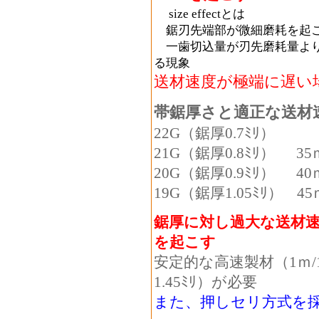
size effectとは
鋸刃先端部が微細磨耗を起
一歯切込量が刃先磨耗量より
る現象
送材速度が極端に遅い
帯鋸厚さと適正な送材
22G（鋸厚0.7ﾐﾘ） 
21G（鋸厚0.8ﾐﾘ） 3
20G（鋸厚0.9ﾐﾘ） 40
19G（鋸厚1.05ﾐﾘ） 45
鋸厚に対し過大な送材
を起こす
安定的な高速製材（1ｍ/
1.45ﾐﾘ）が必要
また、押しセリ方式を