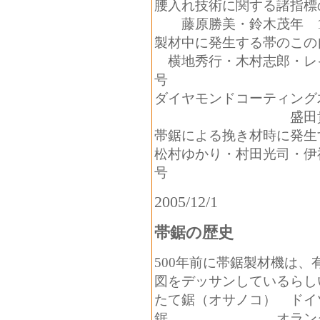
腰入れ技術に関する諸指
藤原勝美・鈴木茂年
製材中に発生する帯のこの
横地秀行・木村志郎・
号
ダイヤモンドコーティング
盛田貴雄・
帯鋸による挽き材時に発生
松村ゆかり・村田光司・
号
2005/12/1
帯鋸の歴史
500年前に帯鋸製材機は
図をデッサンしているらし
たて鋸（オサノコ
鋸 オランダ 