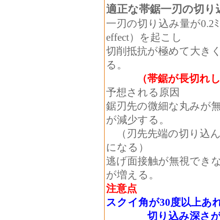
適正な帯鋸一刃の切り込み
一刃の切り込み量が0.2ﾐ
effect）を起こし
切削抵抗が極めて大き
る。
（帯鋸が長切れし
予想される原因
鋸刃先の微細な丸みが
が減少する。
（刃先先端の切り込ん
になる）
逃げ面接触が無視でき
が増える。
注意点
スクイ角が30度以上あ
切り込み深さが0.8