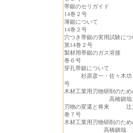
帯鋸のセリガイド
14
巻２号
薄鋸について
14
巻２号
穴つき帯鋸の実用試験につ
第
14
巻２号
製材用帯鋸のガ
巻６号
穿孔帯鋸について
杉原彦一・佐々木功・
号
木材工業用刃物研削のため
高橋鎭哉
刃物の変還と将
巻７号
木材工業用刃物研削のため
高橋鎭哉