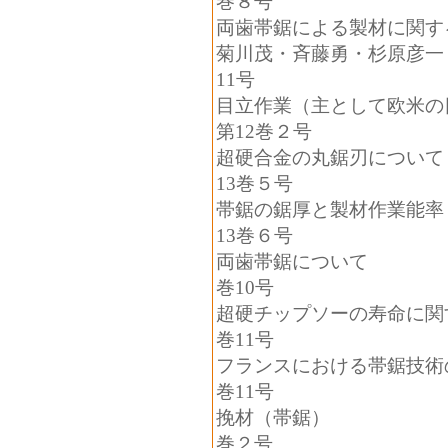
巻８号
両歯帯鋸による製材に
菊川茂・斉藤勇・杉原彦
11
号
目立作業（主として欧米の
第
12
巻２号
超硬合金の丸鋸刃
13
巻５号
帯鋸の鋸厚と製材
13
巻６号
両歯帯鋸につ
巻
10
号
超硬チップソーの寿命に
巻
11
号
フランスにおける帯鋸
巻
11
号
挽材（帯鋸
巻２号