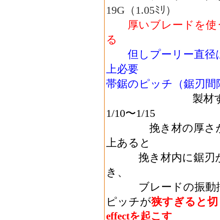
19G（1.05ﾐﾘ）
厚いブレードを使
る
但しプーリー直径
上必要
帯鋸のピッチ（鋸刃間
製材する丸太直
1/10〜1/15
挽き材の厚さが10ｃ
上あると
挽き材内に鋸刃が一
き、
ブレードの振動抑
ピッチが
狭すぎると切
effectを起こす