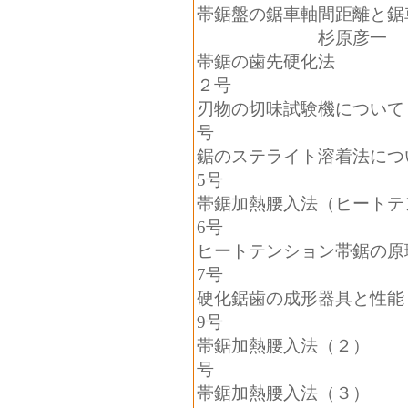
帯鋸盤の鋸車軸間距離と
杉原彦一
帯鋸の歯先硬化法
２号
刃物の切味試験機につ
号
鋸のステライト溶着法につ
5
号
帯鋸加熱腰入法（ヒート
6
号
ヒートテンション帯鋸の
7
号
硬化鋸歯の成形器具
9
号
帯鋸加熱腰入法（
号
帯鋸加熱腰入法（