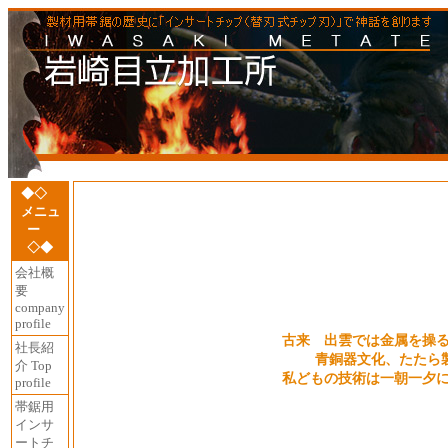
◆◇
メニュ
ー
◇◆
会社概
要
company
profile
古来 出雲では金属を操
社長紹
青銅器文化、たたら
介 Top
私どもの技術は一朝一夕
profile
帯鋸用
インサ
ートチ