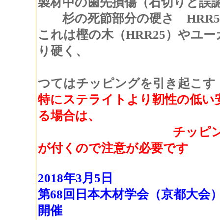
製材中の歯先損傷（石切りと誤
杉の死節部分の硬さ HRR55
これは樫の木（HRR25）やユーカ
り硬く、
刃先の
つてはチッピングを引き起こす
特にステライトより靭性の低い
る場合は、
チッピングが
が付くので注意が必要です
2018年3月5日
第68回日本木材学会（京都大会
開催