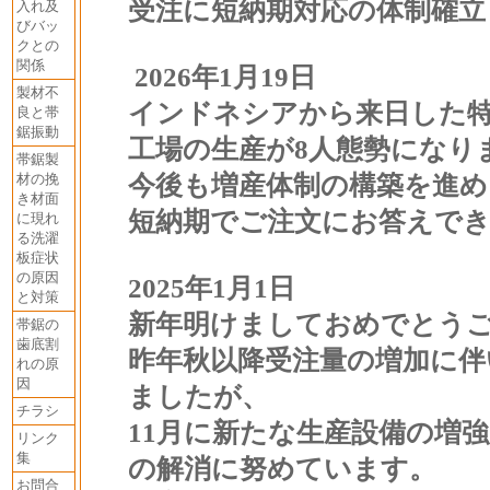
受注に短納期対応の体制確立
入れ及
びバッ
クとの
関係
2026年1月19日
製材不
インドネシアから来日した特
良と帯
鋸振動
工場の生産が8人態勢になり
帯鋸製
材の挽
今後も増産体制の構築を進め
き材面
短納期でご注文にお答えで
に現れ
る洗濯
板症状
の原因
2025年1月1日
と対策
新年明けましておめでとう
帯鋸の
歯底割
昨年秋以降受注量の増加に伴
れの原
因
ましたが、
チラシ
11月に新たな生産設備の増
リンク
集
の解消に努めています。
お問合