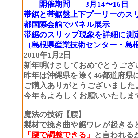
開催期間 3月14〜16日
帯鋸と帯鋸盤上下プーリーのスリ
都国際会館でパネル展示
帯鋸のスリップ現象を詳細に測
（島根県産業技術センター・島
2018年1月2日
新年明けましておめでとうござ
昨年は沖縄県を除く46都道府県
ご購入ありがとうございました
今年もよろしくお願いいたしま
魔法の技術【腰】
製材で挽き曲や鋸ワレが起きる
「腰で調整できる」
と言われる