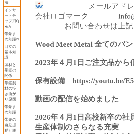
法
メールアドレ
インサ
会社ロゴマーク info@meta
ートチ
ップ刃Q
お問い合わせは上記ア
＆A
帯鋸ま
め知識N
Wood Meet Metal 全て
目立の
基本知
識
2023年４月1日ご注文品か
製材と
帯鋸の
関係
保有設備
https://youtu.be
帯鋸製
材の挽
き曲が
動画の配信を始めました
り原因
帯鋸ま
め知識
2026年４月1日高校新卒の
社
帯鋸の
自励振
生産体制のさらなる充実
動と腰