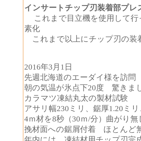
インサートチップ刃装着部プレ
これまで目立機を使用して行
素化
これまで以上にチップ刃の装
2016年3月1日
先週北海道のエーダイ様を訪問
朝の気温が氷点下20度 驚きま
カラマツ凍結丸太の製材試験
アサリ幅230ミリ、鋸厚1.20ミ
4ｍ材を8秒（30ｍ/分）曲がり無
挽材面への鋸屑付着 ほとんど
年内には、凍結材用チップ刃完