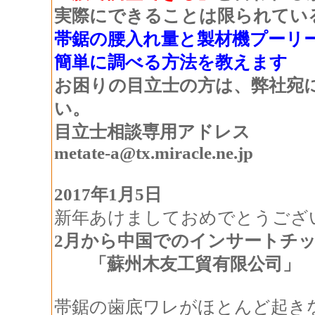
実際にできることは限られてい
帯鋸の腰入れ量と製材機プーリ
簡単に調べる方法を教えます
お困りの目立士の方は、弊社宛
い。
目立士相談専用アドレス
metate-a
@tx.miracle.ne.jp
2017年1月5日
新年あけましておめでとうござ
2月から中国でのインサートチ
「蘇州木友工貿有限公司」
帯鋸の歯底ワレがほとんど起き