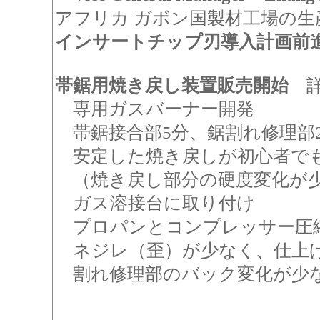
アフリカ ガボン国製材工場の
インサートチップ刃導入計画前
帯鋸用焼き戻し装置販売開始
専用ガスバーナー開発
帯鋸接合部5分、
鋸割れ修理部
安定した焼き戻しが初心者で
（焼き戻し部分の硬度変化が
ガス溶接台に取り付け
プロパンとコンプレッサー圧
ネジレ（歪）が少なく、仕上
割れ修理部のバック変化が少