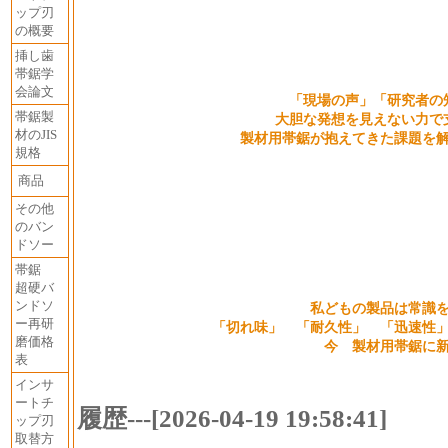
ップ刃
の概要
挿し歯
帯鋸学
会論文
「現場の声」「研究者の
帯鋸製
大胆な発想を見えない力で
材のJIS
製材用帯鋸が抱えてきた課題を
規格
商品
その他
のバン
ドソー
帯鋸
超硬バ
ンドソ
私どもの製品は常識
ー再研
「切れ味」 「耐久性」 「迅速性
磨価格
今 製材用帯鋸に
表
インサ
ートチ
履歴---[2026-04-19 19:58:41]
ップ刃
取替方